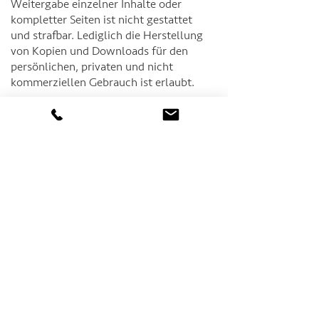
Weitergabe einzelner Inhalte oder
kompletter Seiten ist nicht gestattet
und strafbar. Lediglich die Herstellung
von Kopien und Downloads für den
persönlichen, privaten und nicht
kommerziellen Gebrauch ist erlaubt.
Die Darstellung dieser Website in
fremden Frames ist nur mit
schriftlicher Erlaubnis zulässig.
§ 4 Besondere Nutzungsbedingungen
Soweit besondere Bedingungen für
einzelne Nutzungen dieser Website von
den vorgenannten Paragraphen
abweichen, wird an entsprechender
Stelle ausdrücklich darauf hingewiesen.
In diesem Falle gelten im jeweiligen
Einzelfall die besonderen
Nutzungsbedingungen.