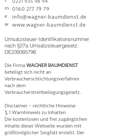
t
0221 935 98 94
m
0160 277 79 79
e
info@wagner-baumdienst.de
w
www.wagner-baumdienst.de
Umsatzsteuer-Identifikationsnummer
nach §27a Umsatzsteuergesetz:
DE239385796
Die Firma
WAGNER BAUMDIENST
beteiligt sich nicht an
Verbraucherschlichtungsverfahren
nach dem
Verbraucherstreitbeilegungsgesetz.
Disclaimer – rechtliche Hinweise
§ 1 Warnhinweis zu Inhalten
Die kostenlosen und frei zugänglichen
Inhalte dieser Webseite wurden mit
größtmöglicher Sorgfalt erstellt. Der