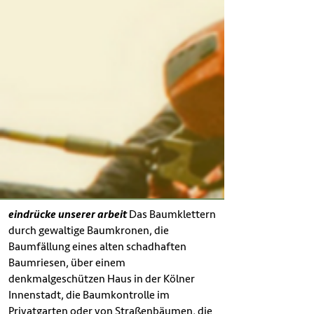
eindrücke unserer arbeit
Das Baumklettern
eindrücke unsere arbeit
Das Baumklettern
durch gewaltige Baumkronen, die
durch gewaltige Baumkronen, die
Baumfällung eines alten schadhaften
Baumfällung eines alten schadhaften
Baumriesen, über einem
Baumriesen, über einem denkmal-
denkmalgeschützen Haus in der Kölner
geschützen Haus in der Kölner Innenstadt,
Innenstadt, die Baumkontrolle im
die Baumkontrolle von Straßenbäumen,
Privatgarten oder von Straßenbäumen, die
die komplexen Zusammenhänge und das