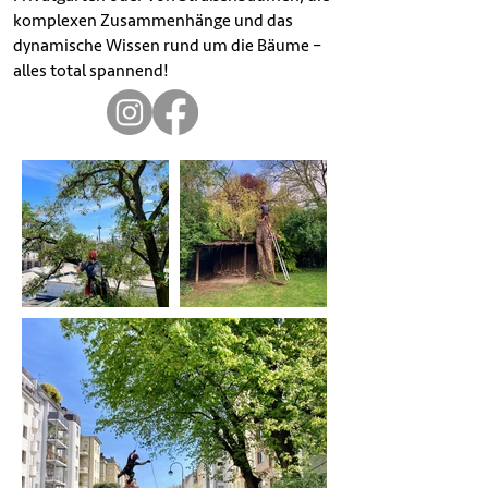
komplexen Zusammenhänge und das
dynamische Wissen rund um die Bäume –
dynamische Wissen rund um die Bäume –
alles total spannend!
alles total spannend!